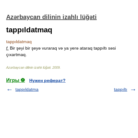
Azərbaycan dilinin izahlı lüğəti
tappıldatmaq
tappıldatmaq
f.
Bir şeyi bir şeyə vuraraq və ya yerə ataraq tappıltı səsi
çıxartmaq.
Azərbaycan dilinin izahlı lüğəti
.
2009
.
Игры ⚽
Нужен реферат?
tappıldatma
tappıltı