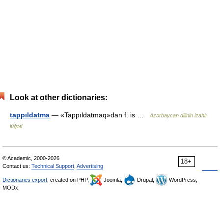
Look at other dictionaries:
tappıldatma
— «Tappıldatmaq»dan f. is …
Azərbaycan dilinin izahlı
lüğəti
© Academic, 2000-2026
18+
Contact us:
Technical Support
,
Advertising
Dictionaries export
, created on PHP,
Joomla,
Drupal,
WordPress,
MODx.