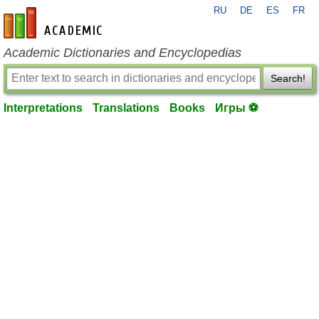
RU
DE
ES
FR
en-academic.com
Academic Dictionaries and Encyclopedias
Search!
Interpretations
Translations
Books
Игры ⚽